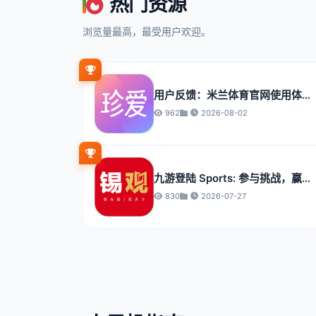
热门资源
浏览量最高，最受用户欢迎。
用户反馈：米兰体育官网使用体验分享
962
2026-08-02
九游登陆 Sports: 参与挑战，赢取丰厚奖励
830
2026-07-27