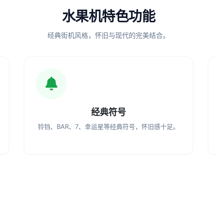
水果机特色功能
经典街机风格，怀旧与现代的完美结合。
经典符号
铃铛、BAR、7、幸运星等经典符号，怀旧感十足。