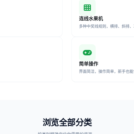
连线水果机
多种中奖线规则，横排、斜排、
简单操作
界面简洁，操作简单，新手也能
浏览全部分类