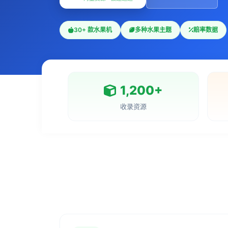
30+ 款水果机
多种水果主题
赔率数据
1,200+
收录资源