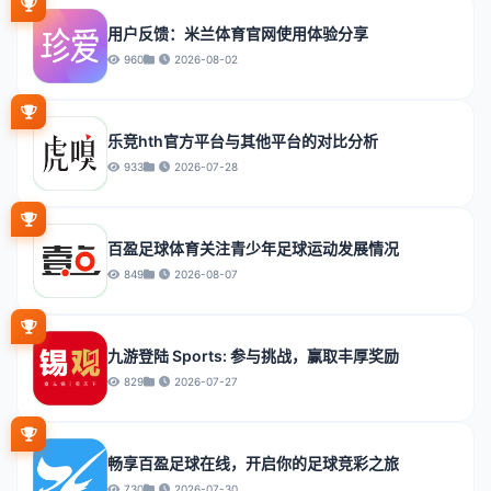
用户反馈：米兰体育官网使用体验分享
960
2026-08-02
乐竞hth官方平台与其他平台的对比分析
933
2026-07-28
百盈足球体育关注青少年足球运动发展情况
849
2026-08-07
九游登陆 Sports: 参与挑战，赢取丰厚奖励
829
2026-07-27
畅享百盈足球在线，开启你的足球竞彩之旅
730
2026-07-30