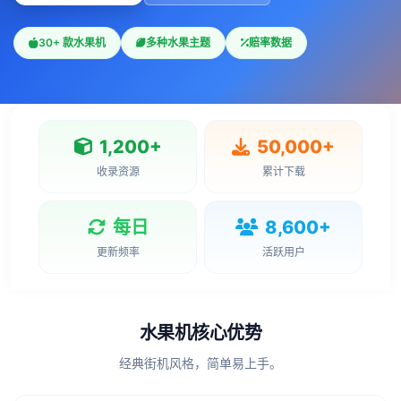
30+ 款水果机
多种水果主题
赔率数据
1,200+
50,000+
收录资源
累计下载
每日
8,600+
更新频率
活跃用户
水果机核心优势
经典街机风格，简单易上手。