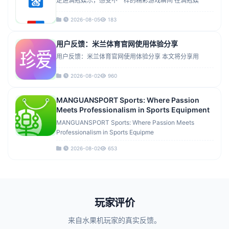
走进满冠娱乐，感受不一样的精彩游戏瞬间 在满冠娱
2026-08-05
183
用户反馈：米兰体育官网使用体验分享
用户反馈：米兰体育官网使用体验分享 本文将分享用
2026-08-02
960
MANGUANSPORT Sports: Where Passion
Meets Professionalism in Sports Equipment
MANGUANSPORT Sports: Where Passion Meets
Professionalism in Sports Equipme
2026-08-02
653
玩家评价
来自水果机玩家的真实反馈。