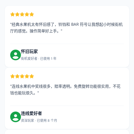
"经典水果机太有怀旧感了，铃铛和 BAR 符号让我想起小时候街机
厅的感觉。操作简单好上手。"
怀旧玩家
街机爱好者 · 已使用 1 年
"连线水果机中奖线很多，赔率透明。免费旋转功能很实用，不花
钱也能玩很久。"
连线爱好者
资深玩家 · 已使用 8 个月