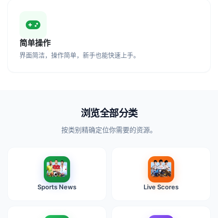
简单操作
界面简洁，操作简单，新手也能快速上手。
浏览全部分类
按类别精确定位你需要的资源。
Sports News
Live Scores