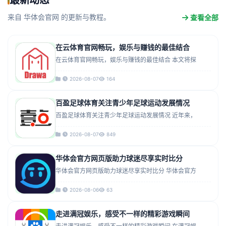
最新动态
来自 华体会官网 的更新与教程。
查看全部
在云体育官网畅玩，娱乐与赚钱的最佳结合
在云体育官网畅玩，娱乐与赚钱的最佳结合 本文将探
2026-08-07
164
百盈足球体育关注青少年足球运动发展情况
百盈足球体育关注青少年足球运动发展情况 近年来，
2026-08-07
849
华体会官方网页版助力球迷尽享实时比分
华体会官方网页版助力球迷尽享实时比分 华体会官方
2026-08-06
63
走进满冠娱乐，感受不一样的精彩游戏瞬间