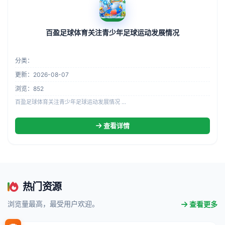
百盈足球体育关注青少年足球运动发展情况
分类：
更新：2026-08-07
浏览：852
百盈足球体育关注青少年足球运动发展情况 …
查看详情
热门资源
浏览量最高，最受用户欢迎。
查看更多