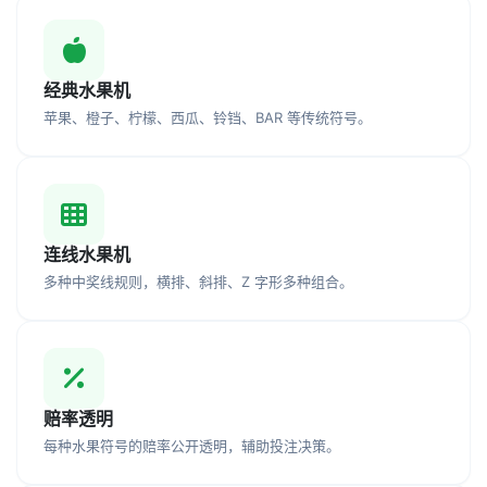
经典水果机
苹果、橙子、柠檬、西瓜、铃铛、BAR 等传统符号。
连线水果机
多种中奖线规则，横排、斜排、Z 字形多种组合。
赔率透明
每种水果符号的赔率公开透明，辅助投注决策。