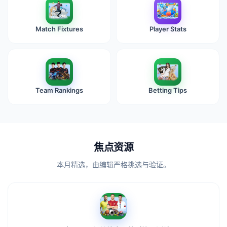
Match Fixtures
Player Stats
Team Rankings
Betting Tips
焦点资源
本月精选，由编辑严格挑选与验证。