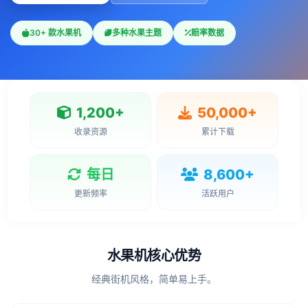
30+ 款水果机
多种水果主题
赔率数据
1,200+
50,000+
收录资源
累计下载
每日
8,600+
更新频率
活跃用户
水果机核心优势
经典街机风格，简单易上手。