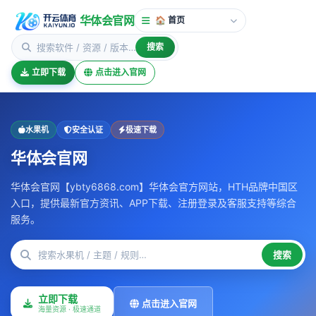
华体会官网
搜索
立即下载
点击进入官网
水果机
安全认证
极速下载
华体会官网
华体会官网【ybty6868.com】华体会官方网站，HTH品牌中国区
入口，提供最新官方资讯、APP下载、注册登录及客服支持等综合
服务。
搜索
立即下载
点击进入官网
海量资源 · 极速通道