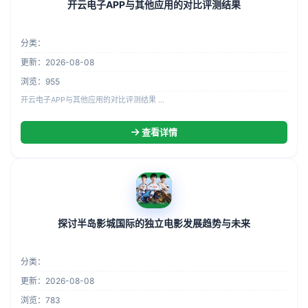
开云电子APP与其他应用的对比评测结果
分类：
更新：2026-08-08
浏览：955
开云电子APP与其他应用的对比评测结果 …
查看详情
探讨半岛影城国际的独立电影发展趋势与未来
分类：
更新：2026-08-08
浏览：783